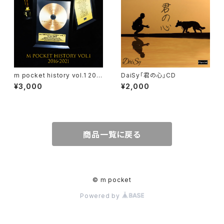
m pocket history vol.1 201
DaiSy「君の心」CD
6-2021
¥3,000
¥2,000
商品一覧に戻る
© m pocket
Powered by