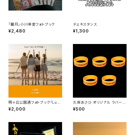
「朧月」小川幸愛フォトブック
チェキスタンス
¥2,480
¥1,300
明ヶ丘公園通フォトブック「Luc
久保あさひ オリジナル ラバーバ
e」
ンド(5個セット)
¥2,000
¥500