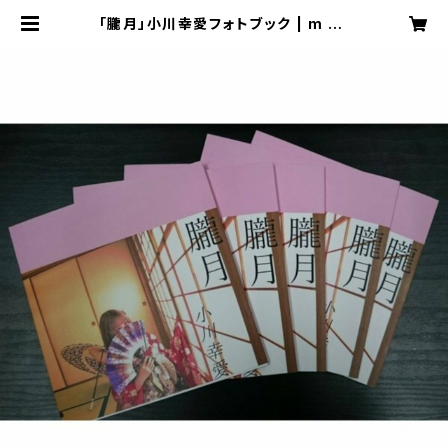
「朧月」小川幸愛フォトブック | m po
cket