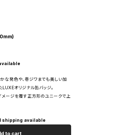
0mm)
available
かな発色や、巻ジワまでも美しい加
LUXEオリジナル缶バッジ。
イメージを覆す正方形のユニークで上
l shipping available
d to cart